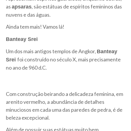
as
, são estátuas de espíritos femininos das
a
psaras
nuvens e das águas.
Ainda tem mais! Vamos lá!
Banteay
Srei
Um dos mais antigos templos de Angkor,
Banteay
foi construído no século X, mais precisamente
Srei
no ano de 960 d.C.
Com construção beirando a delicadeza feminina, em
arenito vermelho, a abundância de detalhes
minuciosos em cada uma das paredes de pedra, é de
beleza excepcional.
Além de possuir suas estátuas muito bem