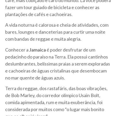
café, mais cobiçado e caro do mundo. Lá você poderá
fazer um tour guiado de bicicleta e conhecer as
plantações de cafés e cachoeiras.
A vida noturna é calorosa e cheia de atividades, com
bares, lounges e danceterias para curtir uma noite
com bandas de reggae e muita alegria.
Conhecer a
Jamaica
é poder desfrutar de um
pedacinho do paraíso na Terra. Ela possui cantinhos
deslumbrantes, belíssimas praias a serem exploradas
e cachoeiras de águas cristalinas que desembocam
no mar quente de águas azuis.
Terra do reggae, dos rastafáris, das boas vibrações,
de Bob Marley, do corredor olímpico Usain Bolt,
comida apimentada, rum e muita exuberância, foi
considerada por muitos como “o lugar mais bonito