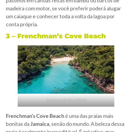
passeios em canoas feitas em bambu ou barcos de
madeira com motor, se você preferir poderá alugar
um caiaque e conhecer toda a volta da lagoa por
conta própria.
3 – Frenchman’s Cove Beach
Frenchman’s Cove Beach
Frenchman’s Cove Beach
é uma das praias mais
bonitas da
Jamaica
, senão do mundo. A beleza dessa
praia é realmente inacreditável. É privativa, mas